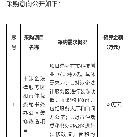
采购意向公开如下：
序
采购项目
预算金额
采购需求概况
号
名称
（万元）
项目选址在市科技创
业中心
C栋2楼。具体
市涉企法
需求为：1.
对涉企法
律服务区
律服务区进行装修改
和市仲裁
造，面积约
400㎡，
1
委秘书处
140
万元
包
括服务大厅和四间
办公区装
办公室；
2.对市仲裁
修改造项
委秘书处办公区进行
目
装修改造，面积约