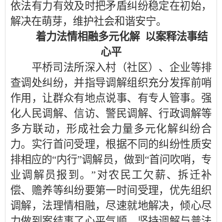
依法有力有效及时把矛盾纠纷稳定在初始，
解决在萌芽，维护社会和谐安宁。
着力法情相融多元化解 以案释法事结
心平
平桥司法所深入村（社区）、企业等排
查调处纠纷，并指导调解组织充分发挥前哨
作用，让群众有地点说事、有专人管事。强
化人民调解、信访、警民调解、行政调解等
多方联动，形成社会力量多元化解纠纷合
力。实行首问受理，根据不同的纠纷性质安
排相应的“内行”调解员，做到“首问吹哨，专
业调解员报到。”对农民工欠薪、拆迁补
偿、赡养等纠纷要第一时间受理，优先组织
调解，法理情相融，尽速就地解决，倾心尽
力做到案结事了心平气顺。坚持调解与普法