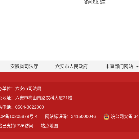
答问知识库
安徽省司法厅
六安市人民政府
市直部门网站
办单位：六安市司法局
公地址：六安市梅山南路农科大厦21楼
电话：0564-3622000
CP备10205879号-4
网站标识码：3415000046
皖公网安备 341
站已支持IPV6访问
站点地图