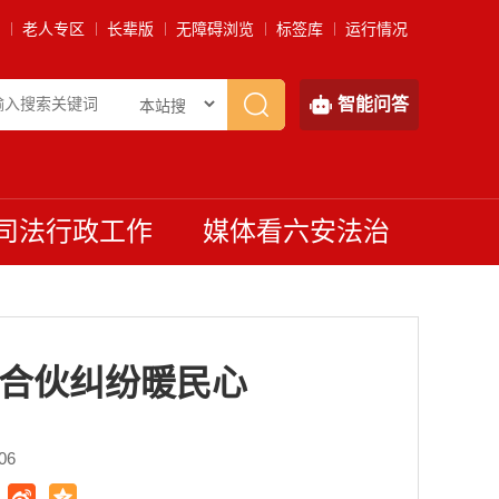
老人专区
长辈版
无障碍浏览
标签库
运行情况
智能问答
司法行政工作
媒体看六安法治
者合伙纠纷暖民心
06