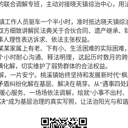
的联合调解专班，主动对接晓天镇综治中心，用
，桃溪镇工作人员驱车一个半小时，准时抵达晓天镇
双方细致讲解民法典关于合伙合同、遗产继承、
事人理性表达诉求、依法主张权益。
某某家属上有老、下有小、生活困难的实际困难
个小时耐心沟通、释法明理，这起历时数月的
满化解，切实维护了弱势群体的合法权益。
解，一片安宁。桃溪镇始终坚持和发展新时代“枫
盾纠纷化解在基层、解决在萌芽。从“遇事四处跑
次暖心服务、一场场依法调解，绘就“小事不出村
解决”成为基层治理的真实写照，让法治阳光与和