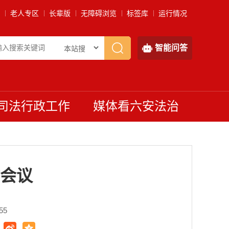
老人专区
长辈版
无障碍浏览
标签库
运行情况
智能问答
司法行政工作
媒体看六安法治
会议
55