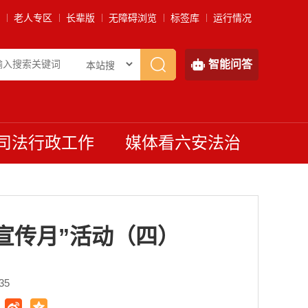
老人专区
长辈版
无障碍浏览
标签库
运行情况
智能问答
司法行政工作
媒体看六安法治
宣传月”活动（四）
35