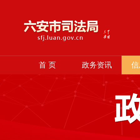
首 页
政务资讯
信