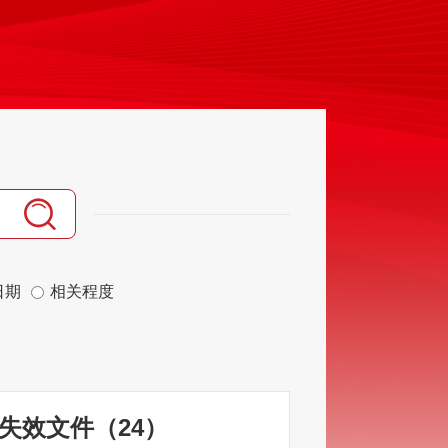
日期
相关程度
失效文件
（
24
）