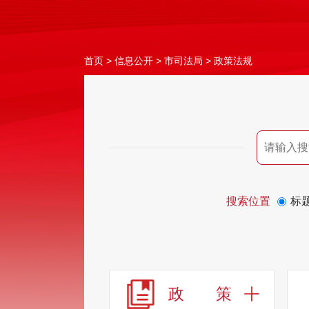
首页
>
信息公开
>
市司法局
>
政策法规
搜索位置
标
政 策